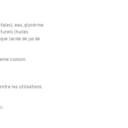
tales), eau, glycérine
aturels (huiles
ique (acide de jus de
eine cuisson.
ntre les utilisations
r.