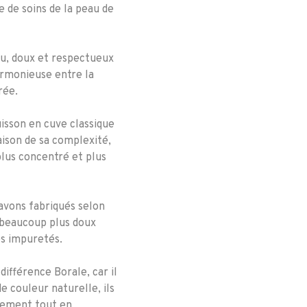
e de soins de la peau de
lu, doux et respectueux
armonieuse entre la
rée.
uisson en cuve classique
ison de sa complexité,
plus concentré et plus
avons fabriqués selon
 beaucoup plus doux
es impuretés.
différence Borale, car il
de couleur naturelle, ils
cement tout en