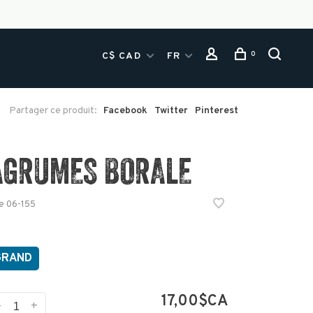
0
C$ CAD
FR
Partager ce produit:
Facebook
Twitter
Pinterest
AGRUMES BORALE
e
06-155
GRAND
17,00$CA
-
+