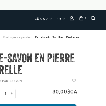
0
C$ CAD
FR
Partager ce produit:
Facebook
Twitter
Pinterest
E-SAVON EN PIERRE
RELLE
e
PORTESAVON
30,00$CA
-
+