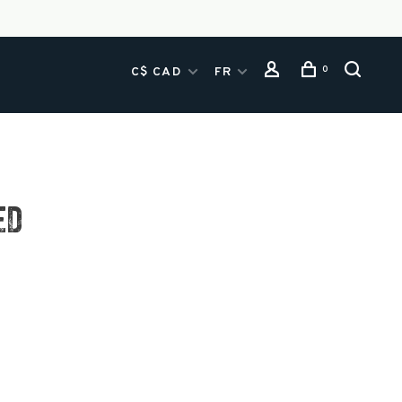
0
C$ CAD
FR
ED