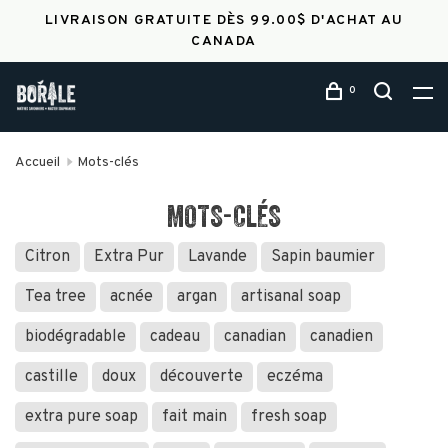
LIVRAISON GRATUITE DÈS 99.00$ D'ACHAT AU
CANADA
0
Accueil
Mots-clés
MOTS-CLÉS
Citron
Extra Pur
Lavande
Sapin baumier
Tea tree
acnée
argan
artisanal soap
biodégradable
cadeau
canadian
canadien
castille
doux
découverte
eczéma
extra pure soap
fait main
fresh soap