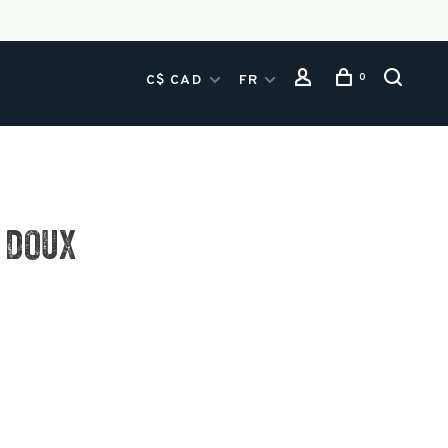
0
C$ CAD
FR
 DOUX